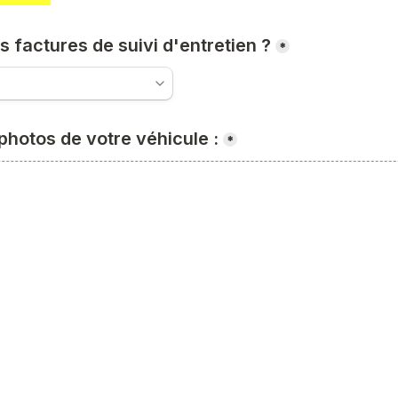
 factures de suivi d'entretien ?
*
photos de votre véhicule :
*
Cliquez pour choisir un fichier ou faites-le glisser ici
e carte grise :
*
Cliquez pour choisir un fichier ou faites-le glisser ici
 Commentaires :