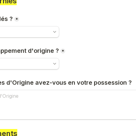
rnies
lés ?
*
appement d'origine ?
*
es d'Origine avez-vous en votre possession ?
ments