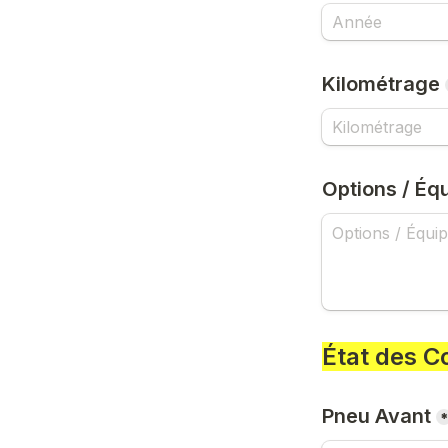
Kilométrage
Options / Éq
État des 
Pneu Avant