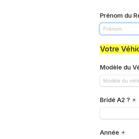
Prénom du R
Votre Véhi
Modèle du Vé
Bridé A2 ?
*
Année
*