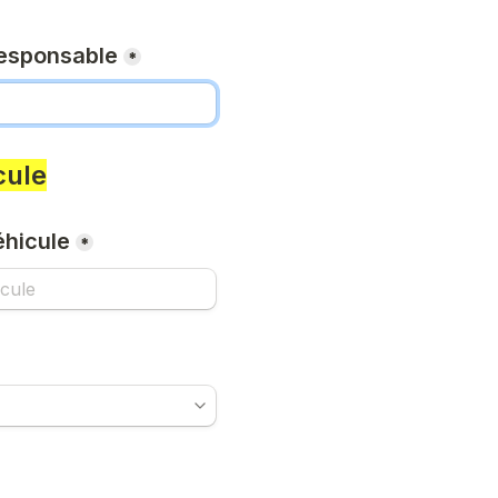
esponsable
*
cule
hicule
*