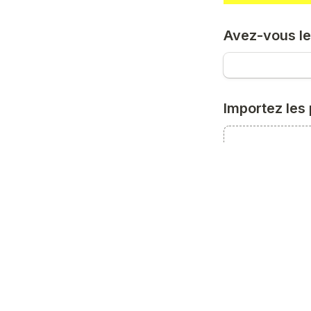
Avez-vous les
Importez les 
Importez votr
Remarques /